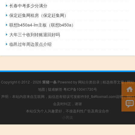
长春中考多少分满分
保定赶集网租房（保定赶集网）
联想b450a4-lm主板（联想b450a）
大年三十收到转账退回好吗
临邑过年周边景点介绍
Copyright © 2012 - 2026
笨猪一条
Powered by
网站分类目录
|
精选推荐文章
|
网站
地图
|
疑难解答
粤ICP备10041730号
声明：本站内容来自互联网，如信息有错误可发邮件到f_fb#foxmail.com说明，我们
会及时纠正，谢谢
本站仅为个人兴趣爱好，不接盈利性广告及商业合作
小男孩