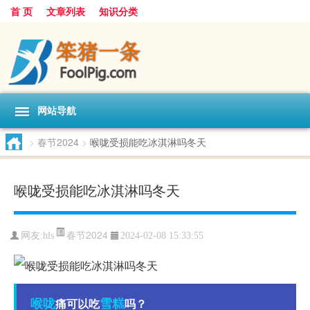
首 页
文章列表
知识分类
网站导航
>
春节2024
>
喉咙受损能吃冰淇淋吗冬天
喉咙受损能吃冰淇淋吗冬天
春节2024
网友:
hls
2024-02-08 15:33:55
喉咙
雪糕
痛可以吃
吗？