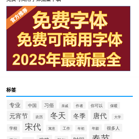
标签
专业
习俗
中国
你可以
作者
保暖
亲戚
冬天
唐代
冬季
元宵节
农历
大学
宋代
很多人
学校
年龄
寓意
工作
年初
春节