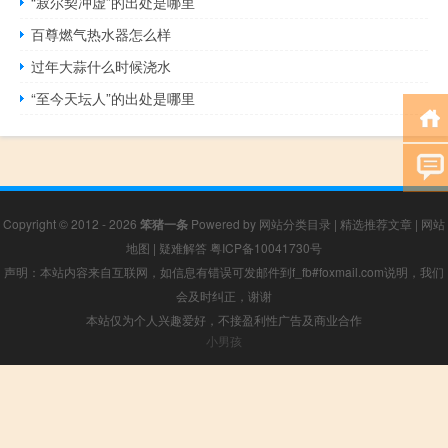
“寂尔契冲虚”的出处是哪里
百尊燃气热水器怎么样
过年大蒜什么时候浇水
“至今天坛人”的出处是哪里
Copyright © 2012 - 2026
笨猪一条
Powered by
网站分类目录
|
精选推荐文章
|
网站
地图
|
疑难解答
粤ICP备10041730号
声明：本站内容来自互联网，如信息有错误可发邮件到f_fb#foxmail.com说明，我们
会及时纠正，谢谢
本站仅为个人兴趣爱好，不接盈利性广告及商业合作
小男孩