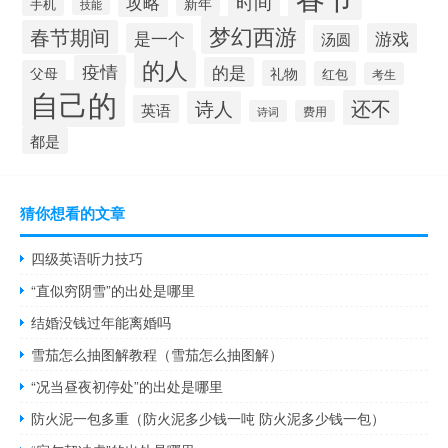
时间
攻略
新年
手机
技能
梦幻西游
春节期间
是一个
游戏
汤圆
的人
疫情
的是
父母
礼物
红包
考生
自己的
还不
诗人
英语
诗词
费用
都是
猜你想看的文章
四级英语听力技巧
“直似穷阴雪”的出处是哪里
结婚没钱过年能离婚吗
雪茄怎么抽图解教程（雪茄怎么抽图解）
“况当昼夜初停处”的出处是哪里
防火泥一包多重（防火泥多少钱一吨 防火泥多少钱一包）